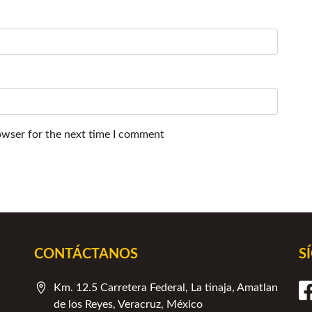
owser for the next time I comment
CONTÁCTANOS
S
Km. 12.5 Carretera Federal, La tinaja, Amatlan
de los Reyes, Veracruz, México