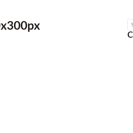
Se
0x300px
C