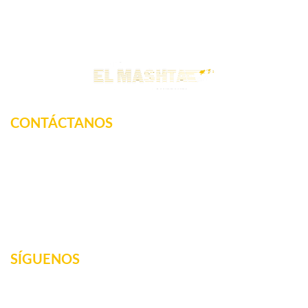
CONTÁCTANOS
Km. 12.5 Carretera Federal, La tinaja, Amatlan de los
Reyes, Veracruz, México
2717160887
elmashta@outlook.com
SÍGUENOS