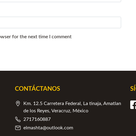
owser for the next time I comment
CONTÁCTANOS
S
Km. 12.5 Carretera Federal, La tinaja, Amatlan
de los Reyes, Veracruz, México
2717160887
elmashta@outlook.com