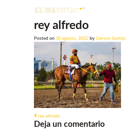
Main Navigation
rey alfredo
Posted on
30 agosto, 2022
by
Gerson Santos
Post navigation
rey alfredo
Deja un comentario