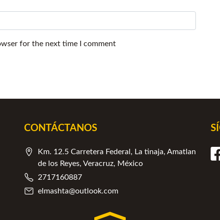
owser for the next time I comment
CONTÁCTANOS
S
Km. 12.5 Carretera Federal, La tinaja, Amatlan
de los Reyes, Veracruz, México
2717160887
elmashta@outlook.com