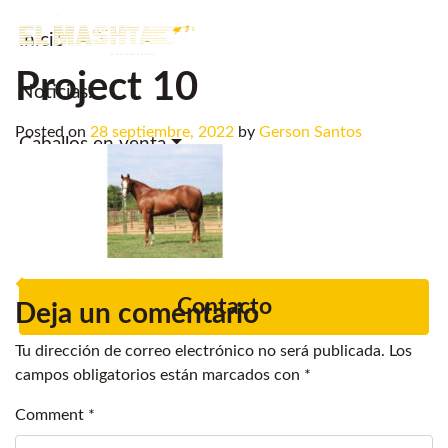
Inicio
Main Navigation
Project 10
Noticias.
Posted on
28 septiembre, 2022
by
Gerson Santos
Caballos en venta
Servicios
Criadero
Post navigation
SPOTT LIGHT (VENDIDO)
Contacto
Deja un comentario
Tu dirección de correo electrónico no será publicada.
Los
campos obligatorios están marcados con
*
Comment
*