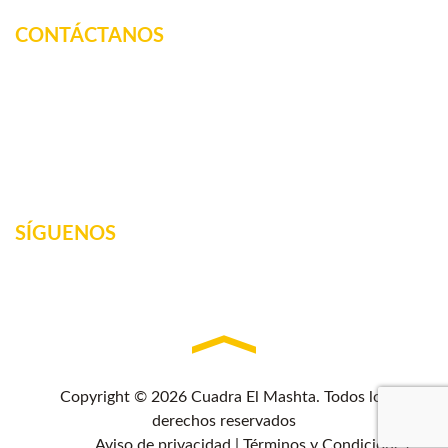
CONTÁCTANOS
Km. 12.5 Carretera Federal, La tinaja, Amatlan de los
Reyes, Veracruz, México
2717160887
elmashta@outlook.com
SÍGUENOS
Copyright © 2026 Cuadra El Mashta. Todos los
derechos reservados
Aviso de privacidad
|
Términos y Condiciones