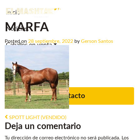
Inicio
Main Navigation
MARFA
Noticias.
Posted on
28 septiembre, 2022
by
Gerson Santos
Caballos en venta
Servicios
Criadero
Contacto
Post navigation
SPOTT LIGHT (VENDIDO)
Deja un comentario
Tu dirección de correo electrónico no será publicada.
Los