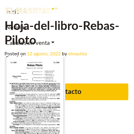
Inicio
Main Navigation
Hoja-del-libro-Rebas-
Noticias.
Piloto
Caballos en venta
Posted on
12 agosto, 2022
by
elmashta
Servicios
Criadero
Contacto