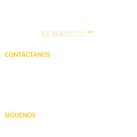
CONTÁCTANOS
Km. 12.5 Carretera Federal, La tinaja, Amatlan de los
Reyes, Veracruz, México
2717160887
elmashta@outlook.com
SÍGUENOS