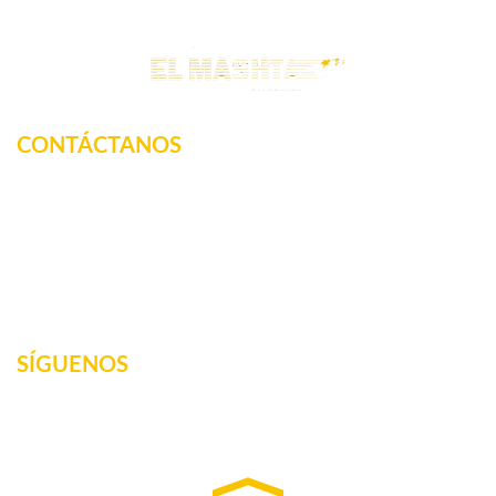
CONTÁCTANOS
Km. 12.5 Carretera Federal, La tinaja, Amatlan de los
Reyes, Veracruz, México
2717160887
elmashta@outlook.com
SÍGUENOS