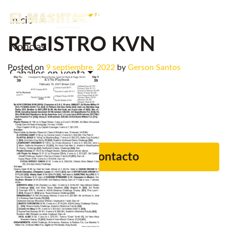
Inicio
Main Navigation
REGISTRO KVN
Noticias.
Posted on
9 septiembre, 2022
by
Gerson Santos
Caballos en venta
Servicios
Criadero
Contacto