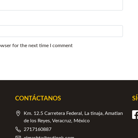
owser for the next time I comment
CONTÁCTANOS
S
Km. 12.5 Carretera Federal, La tinaja, Amatlan
de los Reyes, Veracruz, México
2717160887