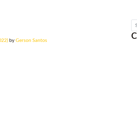
Se
C
022)
by
Gerson Santos