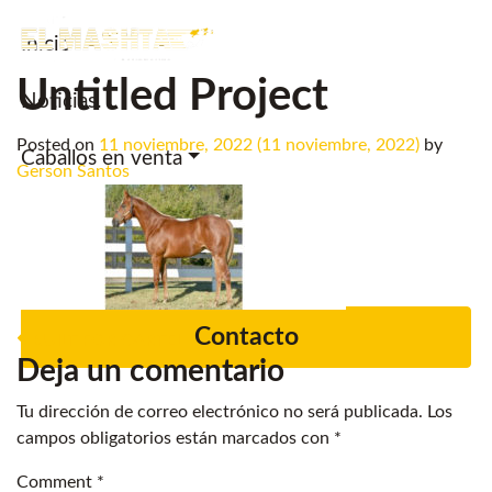
Inicio
Main Navigation
Untitled Project
Noticias.
Posted on
11 noviembre, 2022
(11 noviembre, 2022)
by
Caballos en venta
Gerson Santos
Servicios
Criadero
Contacto
Post navigation
BUILT FOR CARTEL
Deja un comentario
Tu dirección de correo electrónico no será publicada.
Los
campos obligatorios están marcados con
*
Comment
*