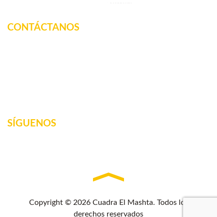
CONTÁCTANOS
Km. 12.5 Carretera Federal, La tinaja, Amatlan de los
Reyes, Veracruz, México
2717160887
elmashta@outlook.com
SÍGUENOS
Copyright © 2026 Cuadra El Mashta. Todos los
derechos reservados