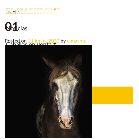
Inicio
Main Navigation
01
Noticias.
Posted on
21 junio, 2020
by
elmashta
Caballos en venta
Servicios
Criadero
Contacto