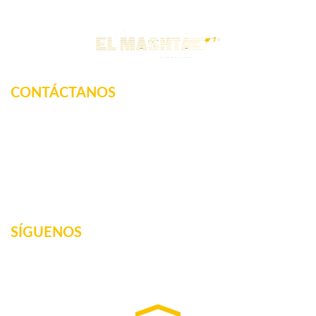
CONTÁCTANOS
Km. 12.5 Carretera Federal, La tinaja, Amatlan de los
Reyes, Veracruz, México
2717160887
elmashta@outlook.com
SÍGUENOS