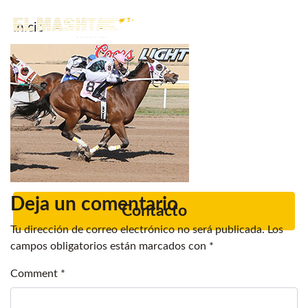
Inicio
Main Navigation
Noticias.
Caballos en venta
Servicios
Criadero
Deja un comentario
Contacto
Tu dirección de correo electrónico no será publicada.
Los
campos obligatorios están marcados con
*
Comment
*