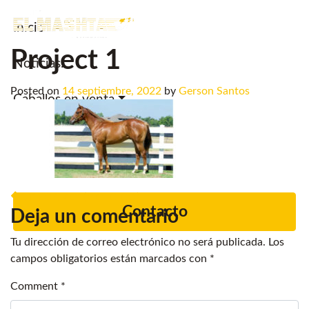
Inicio
Main Navigation
Project 1
Noticias.
Posted on
14 septiembre, 2022
by
Gerson Santos
Caballos en venta
Servicios
Criadero
Post navigation
GT ROCKET (VENDIDO)
Contacto
Deja un comentario
Tu dirección de correo electrónico no será publicada.
Los
campos obligatorios están marcados con
*
Comment
*