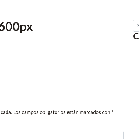
Se
x600px
C
icada.
Los campos obligatorios están marcados con
*