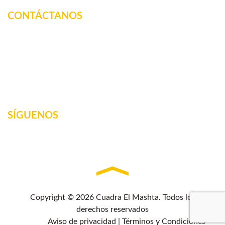
CONTÁCTANOS
Km. 12.5 Carretera Federal, La tinaja, Amatlan de los
Reyes, Veracruz, México
2717160887
elmashta@outlook.com
SÍGUENOS
Copyright © 2026 Cuadra El Mashta. Todos los
derechos reservados
Aviso de privacidad
|
Términos y Condiciones