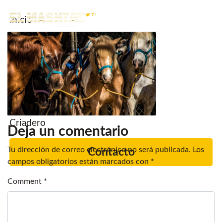
Inicio
Main Navigation
Noticias.
Caballos en venta
Servicios
Criadero
Deja un comentario
Tu dirección de correo electrónico no será publicada.
Los
Contacto
campos obligatorios están marcados con
*
Comment
*