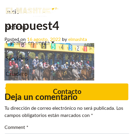
Inicio
Main Navigation
propuest4
Noticias.
Posted on
16 agosto, 2022
by
elmashta
Caballos en venta
Servicios
Criadero
Post navigation
propuest4
Contacto
Deja un comentario
Tu dirección de correo electrónico no será publicada.
Los
campos obligatorios están marcados con
*
Comment
*