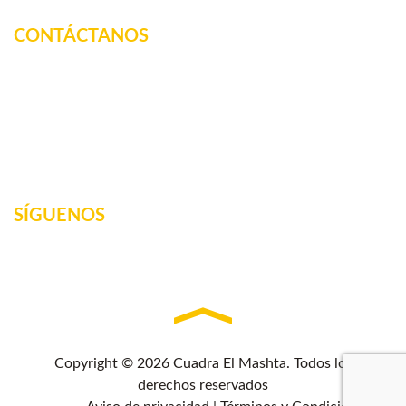
CONTÁCTANOS
Km. 12.5 Carretera Federal, La tinaja, Amatlan de los
Reyes, Veracruz, México
2717160887
elmashta@outlook.com
SÍGUENOS
Copyright © 2026 Cuadra El Mashta. Todos los
derechos reservados