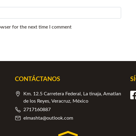
owser for the next time I comment
CONTÁCTANOS
S
Km. 12.5 Carretera Federal, La tinaja, Amatlan
de los Reyes, Veracruz, México
2717160887
elmashta@outlook.com