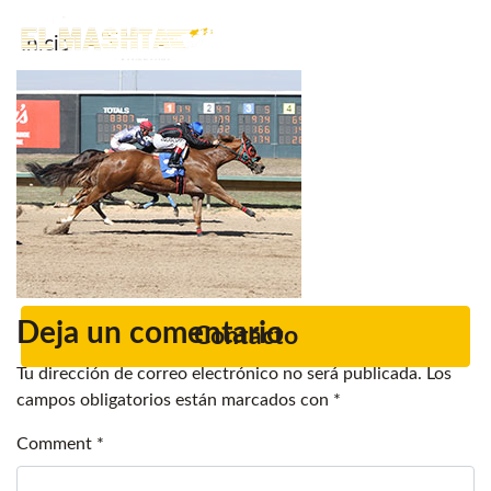
Inicio
Main Navigation
Noticias.
Caballos en venta
Servicios
Criadero
Deja un comentario
Contacto
Tu dirección de correo electrónico no será publicada.
Los
campos obligatorios están marcados con
*
Comment
*