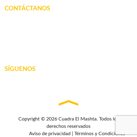
CONTÁCTANOS
Km. 12.5 Carretera Federal, La tinaja, Amatlan de los
Reyes, Veracruz, México
2717160887
elmashta@outlook.com
SÍGUENOS
Copyright © 2026 Cuadra El Mashta. Todos los
derechos reservados
Aviso de privacidad
|
Términos y Condiciones