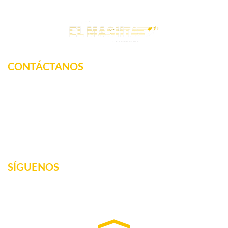
CONTÁCTANOS
Km. 12.5 Carretera Federal, La tinaja, Amatlan de los
Reyes, Veracruz, México
2717160887
elmashta@outlook.com
SÍGUENOS