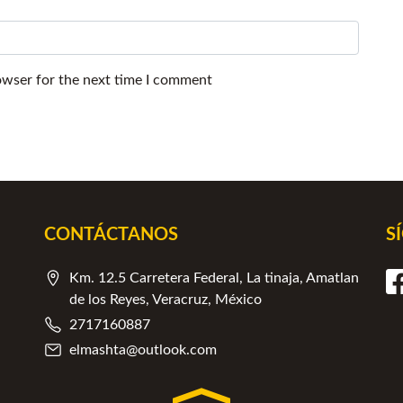
owser for the next time I comment
CONTÁCTANOS
S
Km. 12.5 Carretera Federal, La tinaja, Amatlan
de los Reyes, Veracruz, México
2717160887
elmashta@outlook.com