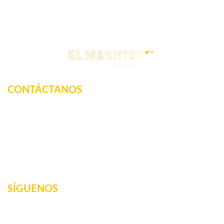
CONTÁCTANOS
Km. 12.5 Carretera Federal, La tinaja, Amatlan de los
Reyes, Veracruz, México
2717160887
elmashta@outlook.com
SÍGUENOS