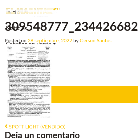
Inicio
Main Navigation
309548777_234426682
Noticias.
Posted on
28 septiembre, 2022
by
Gerson Santos
Caballos en venta
Servicios
Criadero
Post navigation
SPOTT LIGHT (VENDIDO)
Deja un comentario