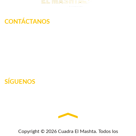
CONTÁCTANOS
Km. 12.5 Carretera Federal, La tinaja, Amatlan de los
Reyes, Veracruz, México
2717160887
elmashta@outlook.com
SÍGUENOS
Copyright © 2026 Cuadra El Mashta. Todos los