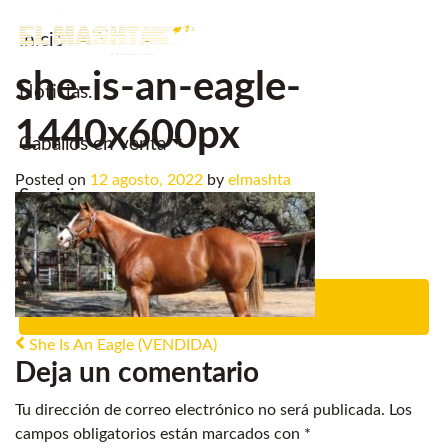
Inicio
Main Navigation
she-is-an-eagle-
Noticias.
1440x600px
Caballos en venta
Posted on
12 agosto, 2022
by
elmashta
Servicios
Criadero
Contacto
Post navigation
She Is An Eagle (VENDIDA)
Deja un comentario
Tu dirección de correo electrónico no será publicada.
Los
campos obligatorios están marcados con
*