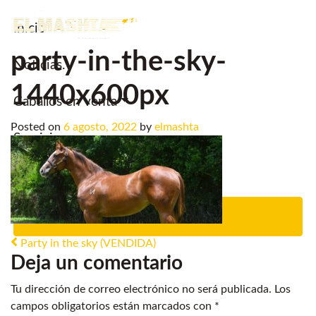
Inicio
Main Navigation
party-in-the-sky-
Noticias.
1440x600px
Caballos en venta
Posted on
6 agosto, 2022
by
elmashta
Servicios
Criadero
Contacto
Post navigation
Party in the sky (VENDIDA)
Deja un comentario
Tu dirección de correo electrónico no será publicada.
Los
campos obligatorios están marcados con
*