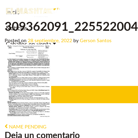
Inicio
Main Navigation
309362091_225522004
Noticias.
Posted on
28 septiembre, 2022
by
Gerson Santos
Caballos en venta
Servicios
Criadero
Post navigation
NAME PENDING
Deja un comentario