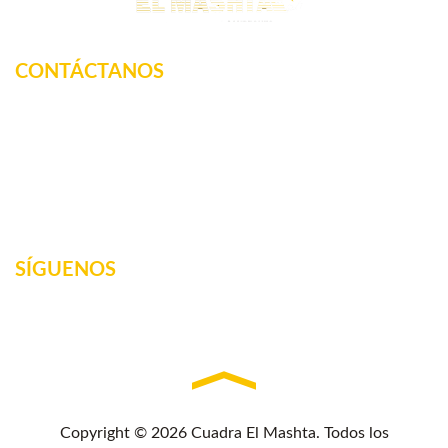
CONTÁCTANOS
Km. 12.5 Carretera Federal, La tinaja, Amatlan de los
Reyes, Veracruz, México
2717160887
elmashta@outlook.com
SÍGUENOS
Copyright © 2026 Cuadra El Mashta. Todos los