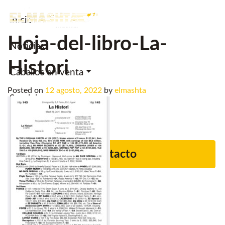
Inicio
Main Navigation
Hoja-del-libro-La-
Noticias.
Histori
Caballos en venta
Posted on
12 agosto, 2022
by
elmashta
Servicios
Criadero
Contacto