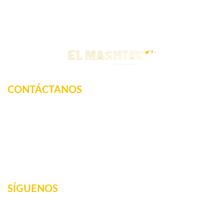
CONTÁCTANOS
Km. 12.5 Carretera Federal, La tinaja, Amatlan de los
Reyes, Veracruz, México
2717160887
elmashta@outlook.com
SÍGUENOS