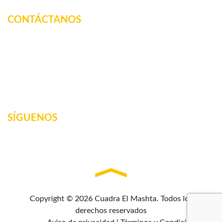
CONTÁCTANOS
Km. 12.5 Carretera Federal, La tinaja, Amatlan de los
Reyes, Veracruz, México
2717160887
elmashta@outlook.com
SÍGUENOS
Copyright © 2026 Cuadra El Mashta. Todos los
derechos reservados